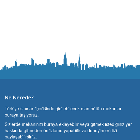
Ne Nerede?
Türki̇ye sınırları i̇çeri̇si̇nde gi̇di̇lebi̇lecek olan bütün mekanları
buraya taşıyoruz.
Si̇zlerde mekanınızı buraya ekleyebi̇li̇r veya gi̇tmek i̇stedi̇ği̇ni̇z yer
hakkında gi̇tmeden ön i̇zleme yapabi̇li̇r ve deneyi̇mleri̇ni̇zi̇
paylaşabi̇li̇rsi̇ni̇z.