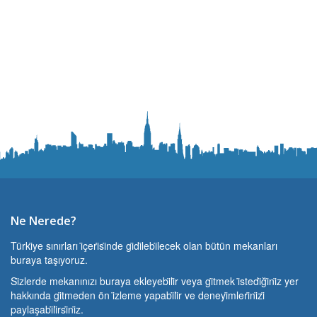
Ne Nerede?
Türki̇ye sınırları i̇çeri̇si̇nde gi̇di̇lebi̇lecek olan bütün mekanları
buraya taşıyoruz.
Si̇zlerde mekanınızı buraya ekleyebi̇li̇r veya gi̇tmek i̇stedi̇ği̇ni̇z yer
hakkında gi̇tmeden ön i̇zleme yapabi̇li̇r ve deneyi̇mleri̇ni̇zi̇
paylaşabi̇li̇rsi̇ni̇z.