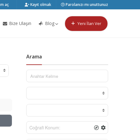
m aç
Kayıt olmak
Parolanızı mı unuttunuz
Bize Ulaşın
Blog
Yeni İlan Ver
Arama