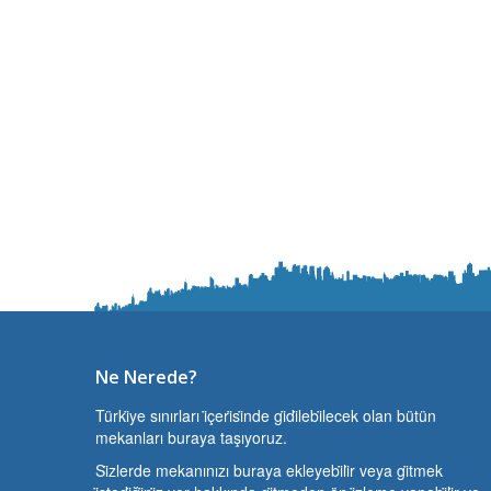
Ne Nerede?
Türki̇ye sınırları i̇çeri̇si̇nde gi̇di̇lebi̇lecek olan bütün
mekanları buraya taşıyoruz.
Si̇zlerde mekanınızı buraya ekleyebi̇li̇r veya gi̇tmek