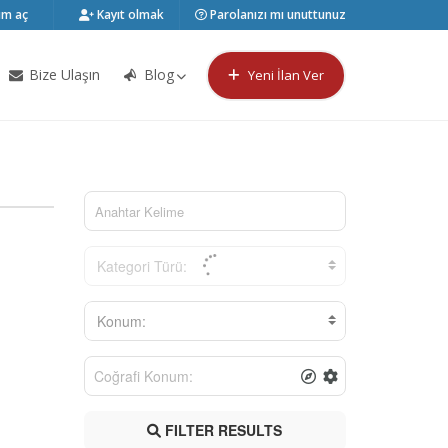
m aç
Kayıt olmak
Parolanızı mı unuttunuz
Bize Ulaşın
Blog
Yeni İlan Ver
Kategori Türü:
Konum:
FILTER RESULTS