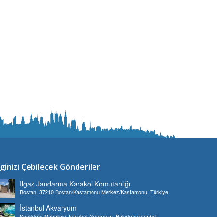
lginizi Çebilecek Gönderiler
Ilgaz Jandarma Karakol Komutanlığı
Bostan, 37210 Bostan/Kastamonu Merkez/Kastamonu, Türkiye
İstanbul Akvaryum
Şenlikköy Mahallesi, İstanbul Akvaryum, Bakırköy/İstanbul,