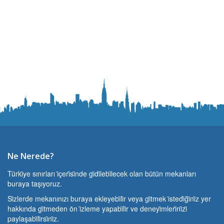
Ne Nerede?
Türki̇ye sınırları i̇çeri̇si̇nde gi̇di̇lebi̇lecek olan bütün mekanları
buraya taşıyoruz.
Si̇zlerde mekanınızı buraya ekleyebi̇li̇r veya gi̇tmek i̇stedi̇ği̇ni̇z yer
hakkında gi̇tmeden ön i̇zleme yapabi̇li̇r ve deneyi̇mleri̇ni̇zi̇
paylaşabi̇li̇rsi̇ni̇z.