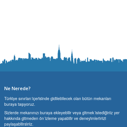
Ne Nerede?
Türki̇ye sınırları i̇çeri̇si̇nde gi̇di̇lebi̇lecek olan bütün mekanları
buraya taşıyoruz.
Si̇zlerde mekanınızı buraya ekleyebi̇li̇r veya gi̇tmek i̇stedi̇ği̇ni̇z yer
hakkında gi̇tmeden ön i̇zleme yapabi̇li̇r ve deneyi̇mleri̇ni̇zi̇
paylaşabi̇li̇rsi̇ni̇z.