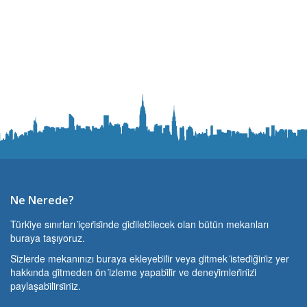
Ne Nerede?
Türki̇ye sınırları i̇çeri̇si̇nde gi̇di̇lebi̇lecek olan bütün mekanları
buraya taşıyoruz.
Si̇zlerde mekanınızı buraya ekleyebi̇li̇r veya gi̇tmek i̇stedi̇ği̇ni̇z yer
hakkında gi̇tmeden ön i̇zleme yapabi̇li̇r ve deneyi̇mleri̇ni̇zi̇
paylaşabi̇li̇rsi̇ni̇z.