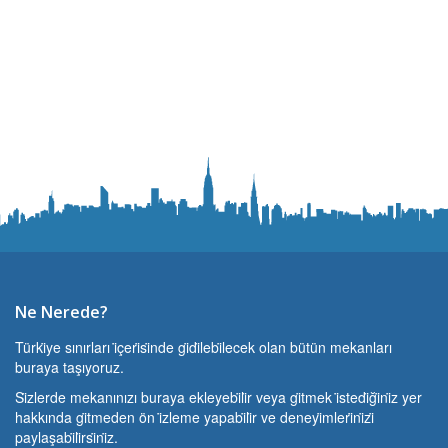
Ne Nerede?
Türki̇ye sınırları i̇çeri̇si̇nde gi̇di̇lebi̇lecek olan bütün mekanları
buraya taşıyoruz.
Si̇zlerde mekanınızı buraya ekleyebi̇li̇r veya gi̇tmek i̇stedi̇ği̇ni̇z yer
hakkında gi̇tmeden ön i̇zleme yapabi̇li̇r ve deneyi̇mleri̇ni̇zi̇
paylaşabi̇li̇rsi̇ni̇z.