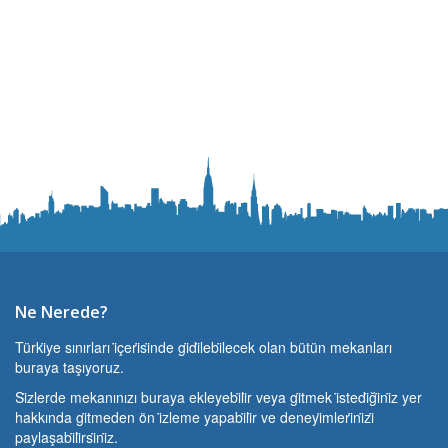
Ne Nerede?
Türki̇ye sınırları i̇çeri̇si̇nde gi̇di̇lebi̇lecek olan bütün mekanları
buraya taşıyoruz.
Si̇zlerde mekanınızı buraya ekleyebi̇li̇r veya gi̇tmek i̇stedi̇ği̇ni̇z yer
hakkında gi̇tmeden ön i̇zleme yapabi̇li̇r ve deneyi̇mleri̇ni̇zi̇
paylaşabi̇li̇rsi̇ni̇z.