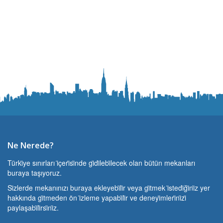
Ne Nerede?
Türki̇ye sınırları i̇çeri̇si̇nde gi̇di̇lebi̇lecek olan bütün mekanları
buraya taşıyoruz.
Si̇zlerde mekanınızı buraya ekleyebi̇li̇r veya gi̇tmek i̇stedi̇ği̇ni̇z yer
hakkında gi̇tmeden ön i̇zleme yapabi̇li̇r ve deneyi̇mleri̇ni̇zi̇
paylaşabi̇li̇rsi̇ni̇z.