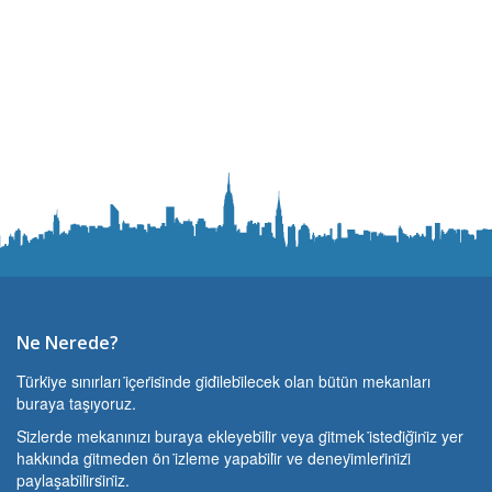
Ne Nerede?
Türki̇ye sınırları i̇çeri̇si̇nde gi̇di̇lebi̇lecek olan bütün mekanları
buraya taşıyoruz.
Si̇zlerde mekanınızı buraya ekleyebi̇li̇r veya gi̇tmek i̇stedi̇ği̇ni̇z yer
hakkında gi̇tmeden ön i̇zleme yapabi̇li̇r ve deneyi̇mleri̇ni̇zi̇
paylaşabi̇li̇rsi̇ni̇z.