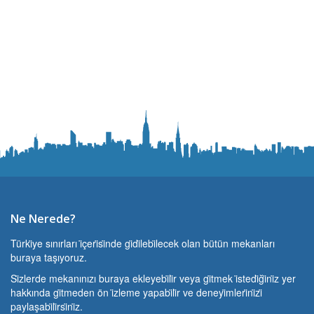
Ne Nerede?
Türki̇ye sınırları i̇çeri̇si̇nde gi̇di̇lebi̇lecek olan bütün mekanları
buraya taşıyoruz.
Si̇zlerde mekanınızı buraya ekleyebi̇li̇r veya gi̇tmek i̇stedi̇ği̇ni̇z yer
hakkında gi̇tmeden ön i̇zleme yapabi̇li̇r ve deneyi̇mleri̇ni̇zi̇
paylaşabi̇li̇rsi̇ni̇z.