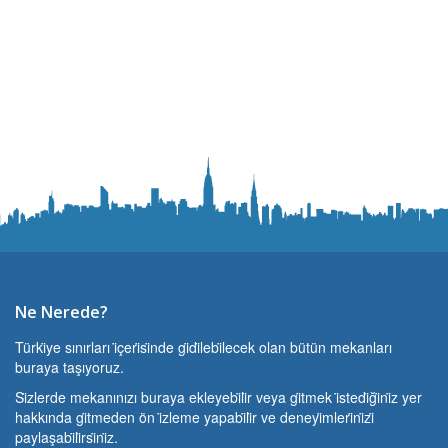
Ne Nerede?
Türki̇ye sınırları i̇çeri̇si̇nde gi̇di̇lebi̇lecek olan bütün mekanları
buraya taşıyoruz.
Si̇zlerde mekanınızı buraya ekleyebi̇li̇r veya gi̇tmek i̇stedi̇ği̇ni̇z yer
hakkında gi̇tmeden ön i̇zleme yapabi̇li̇r ve deneyi̇mleri̇ni̇zi̇
paylaşabi̇li̇rsi̇ni̇z.