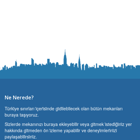
Ne Nerede?
Türki̇ye sınırları i̇çeri̇si̇nde gi̇di̇lebi̇lecek olan bütün mekanları
buraya taşıyoruz.
Si̇zlerde mekanınızı buraya ekleyebi̇li̇r veya gi̇tmek i̇stedi̇ği̇ni̇z yer
hakkında gi̇tmeden ön i̇zleme yapabi̇li̇r ve deneyi̇mleri̇ni̇zi̇
paylaşabi̇li̇rsi̇ni̇z.