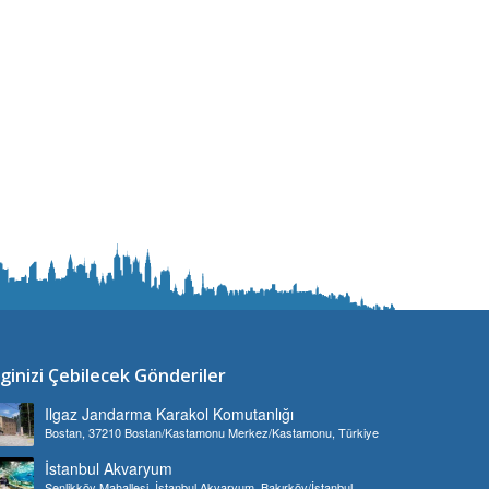
lginizi Çebilecek Gönderiler
Ilgaz Jandarma Karakol Komutanlığı
Bostan, 37210 Bostan/Kastamonu Merkez/Kastamonu, Türkiye
İstanbul Akvaryum
Şenlikköy Mahallesi, İstanbul Akvaryum, Bakırköy/İstanbul,