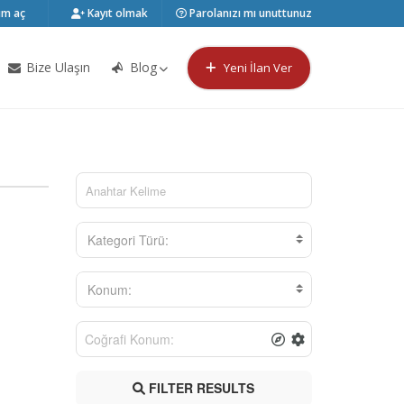
m aç
Kayıt olmak
Parolanızı mı unuttunuz
Bize Ulaşın
Blog
Yeni İlan Ver
Kategori Türü:
Konum:
FILTER RESULTS