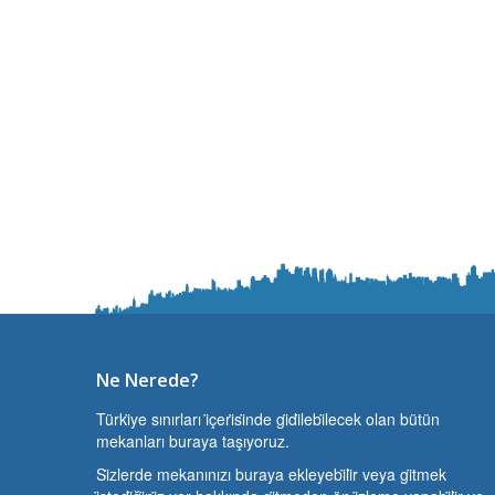
Ne Nerede?
Türki̇ye sınırları i̇çeri̇si̇nde gi̇di̇lebi̇lecek olan bütün
mekanları buraya taşıyoruz.
Si̇zlerde mekanınızı buraya ekleyebi̇li̇r veya gi̇tmek