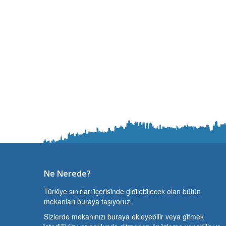
Ne Nerede?
Türki̇ye sınırları i̇çeri̇si̇nde gi̇di̇lebi̇lecek olan bütün
mekanları buraya taşıyoruz.
Si̇zlerde mekanınızı buraya ekleyebi̇li̇r veya gi̇tmek