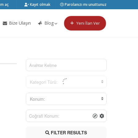
m aç
Kayıt olmak
Parolanızı mı unuttunuz
Bize Ulaşın
Blog
Yeni İlan Ver
Kategori Türü:
Konum:
FILTER RESULTS