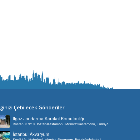
lginizi Çebilecek Gönderiler
Ilgaz Jandarma Karakol Komutanlığı
Bostan, 37210 Bostan/Kastamonu Merkez/Kastamonu, Türkiye
İstanbul Akvaryum
Şenlikköy Mahallesi, İstanbul Akvaryum, Bakırköy/İstanbul,