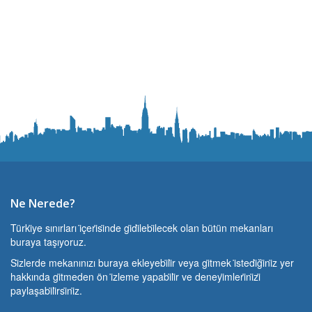
Ne Nerede?
Türki̇ye sınırları i̇çeri̇si̇nde gi̇di̇lebi̇lecek olan bütün mekanları
buraya taşıyoruz.
Si̇zlerde mekanınızı buraya ekleyebi̇li̇r veya gi̇tmek i̇stedi̇ği̇ni̇z yer
hakkında gi̇tmeden ön i̇zleme yapabi̇li̇r ve deneyi̇mleri̇ni̇zi̇
paylaşabi̇li̇rsi̇ni̇z.