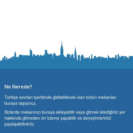
Ne Nerede?
Türki̇ye sınırları i̇çeri̇si̇nde gi̇di̇lebi̇lecek olan bütün mekanları
buraya taşıyoruz.
Si̇zlerde mekanınızı buraya ekleyebi̇li̇r veya gi̇tmek i̇stedi̇ği̇ni̇z yer
hakkında gi̇tmeden ön i̇zleme yapabi̇li̇r ve deneyi̇mleri̇ni̇zi̇
paylaşabi̇li̇rsi̇ni̇z.