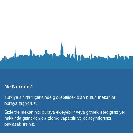
Ne Nerede?
Türki̇ye sınırları i̇çeri̇si̇nde gi̇di̇lebi̇lecek olan bütün mekanları
buraya taşıyoruz.
Si̇zlerde mekanınızı buraya ekleyebi̇li̇r veya gi̇tmek i̇stedi̇ği̇ni̇z yer
hakkında gi̇tmeden ön i̇zleme yapabi̇li̇r ve deneyi̇mleri̇ni̇zi̇
paylaşabi̇li̇rsi̇ni̇z.