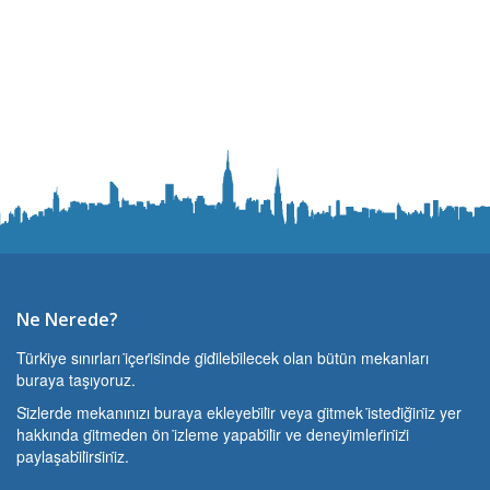
Ne Nerede?
Türki̇ye sınırları i̇çeri̇si̇nde gi̇di̇lebi̇lecek olan bütün mekanları
buraya taşıyoruz.
Si̇zlerde mekanınızı buraya ekleyebi̇li̇r veya gi̇tmek i̇stedi̇ği̇ni̇z yer
hakkında gi̇tmeden ön i̇zleme yapabi̇li̇r ve deneyi̇mleri̇ni̇zi̇
paylaşabi̇li̇rsi̇ni̇z.