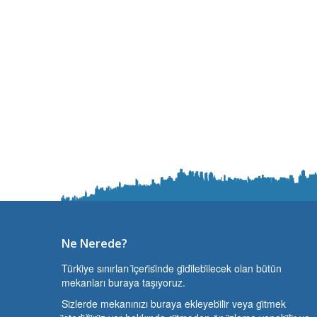
Ne Nerede?
Türki̇ye sınırları i̇çeri̇si̇nde gi̇di̇lebi̇lecek olan bütün
mekanları buraya taşıyoruz.
Si̇zlerde mekanınızı buraya ekleyebi̇li̇r veya gi̇tmek