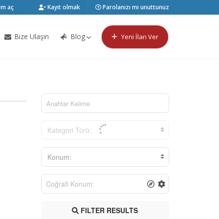
m aç
Kayıt olmak
Parolanızı mı unuttunuz
Bize Ulaşın
Blog
Yeni İlan Ver
Kategori Türü:
Konum:
FILTER RESULTS