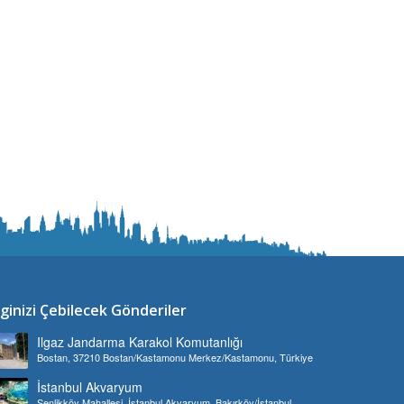
lginizi Çebilecek Gönderiler
Ilgaz Jandarma Karakol Komutanlığı
Bostan, 37210 Bostan/Kastamonu Merkez/Kastamonu, Türkiye
İstanbul Akvaryum
Şenlikköy Mahallesi, İstanbul Akvaryum, Bakırköy/İstanbul,