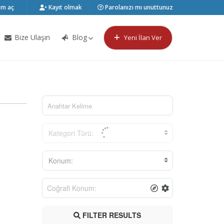
m aç
Kayıt olmak
Parolanızı mı unuttunuz
Bize Ulaşın
Blog
Yeni İlan Ver
Kategori Türü:
Konum:
FILTER RESULTS