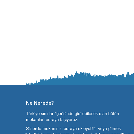
Ne Nerede?
Türki̇ye sınırları i̇çeri̇si̇nde gi̇di̇lebi̇lecek olan bütün
mekanları buraya taşıyoruz.
Si̇zlerde mekanınızı buraya ekleyebi̇li̇r veya gi̇tmek