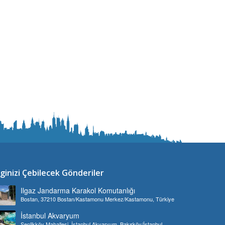
lginizi Çebilecek Gönderiler
Ilgaz Jandarma Karakol Komutanlığı
Bostan, 37210 Bostan/Kastamonu Merkez/Kastamonu, Türkiye
İstanbul Akvaryum
Şenlikköy Mahallesi, İstanbul Akvaryum, Bakırköy/İstanbul,