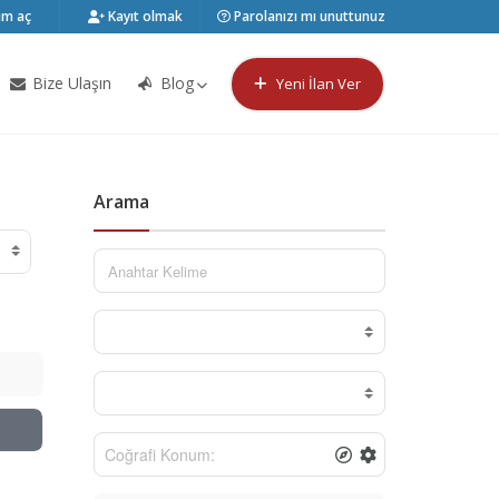
m aç
Kayıt olmak
Parolanızı mı unuttunuz
Bize Ulaşın
Blog
Yeni İlan Ver
Arama