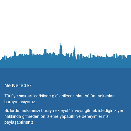
Ne Nerede?
Türki̇ye sınırları i̇çeri̇si̇nde gi̇di̇lebi̇lecek olan bütün mekanları
buraya taşıyoruz.
Si̇zlerde mekanınızı buraya ekleyebi̇li̇r veya gi̇tmek i̇stedi̇ği̇ni̇z yer
hakkında gi̇tmeden ön i̇zleme yapabi̇li̇r ve deneyi̇mleri̇ni̇zi̇
paylaşabi̇li̇rsi̇ni̇z.