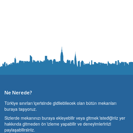
Ne Nerede?
Türki̇ye sınırları i̇çeri̇si̇nde gi̇di̇lebi̇lecek olan bütün mekanları
buraya taşıyoruz.
Si̇zlerde mekanınızı buraya ekleyebi̇li̇r veya gi̇tmek i̇stedi̇ği̇ni̇z yer
hakkında gi̇tmeden ön i̇zleme yapabi̇li̇r ve deneyi̇mleri̇ni̇zi̇
paylaşabi̇li̇rsi̇ni̇z.