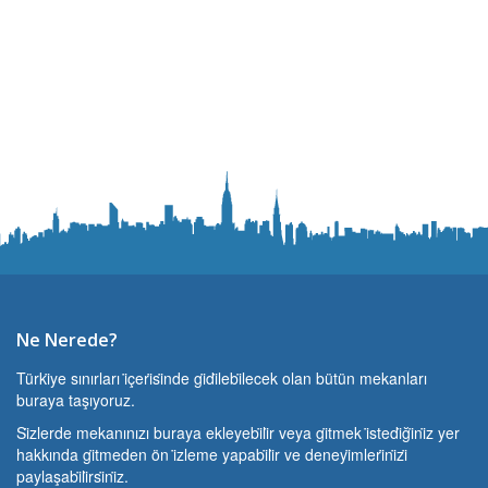
Ne Nerede?
Türki̇ye sınırları i̇çeri̇si̇nde gi̇di̇lebi̇lecek olan bütün mekanları
buraya taşıyoruz.
Si̇zlerde mekanınızı buraya ekleyebi̇li̇r veya gi̇tmek i̇stedi̇ği̇ni̇z yer
hakkında gi̇tmeden ön i̇zleme yapabi̇li̇r ve deneyi̇mleri̇ni̇zi̇
paylaşabi̇li̇rsi̇ni̇z.