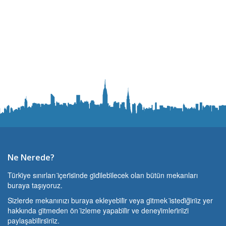
Ne Nerede?
Türki̇ye sınırları i̇çeri̇si̇nde gi̇di̇lebi̇lecek olan bütün mekanları
buraya taşıyoruz.
Si̇zlerde mekanınızı buraya ekleyebi̇li̇r veya gi̇tmek i̇stedi̇ği̇ni̇z yer
hakkında gi̇tmeden ön i̇zleme yapabi̇li̇r ve deneyi̇mleri̇ni̇zi̇
paylaşabi̇li̇rsi̇ni̇z.