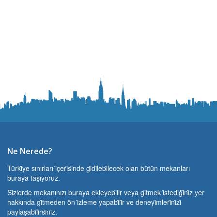
Ne Nerede?
Türki̇ye sınırları i̇çeri̇si̇nde gi̇di̇lebi̇lecek olan bütün mekanları
buraya taşıyoruz.
Si̇zlerde mekanınızı buraya ekleyebi̇li̇r veya gi̇tmek i̇stedi̇ği̇ni̇z yer
hakkında gi̇tmeden ön i̇zleme yapabi̇li̇r ve deneyi̇mleri̇ni̇zi̇
paylaşabi̇li̇rsi̇ni̇z.