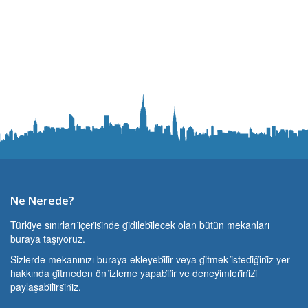
Ne Nerede?
Türki̇ye sınırları i̇çeri̇si̇nde gi̇di̇lebi̇lecek olan bütün mekanları
buraya taşıyoruz.
Si̇zlerde mekanınızı buraya ekleyebi̇li̇r veya gi̇tmek i̇stedi̇ği̇ni̇z yer
hakkında gi̇tmeden ön i̇zleme yapabi̇li̇r ve deneyi̇mleri̇ni̇zi̇
paylaşabi̇li̇rsi̇ni̇z.