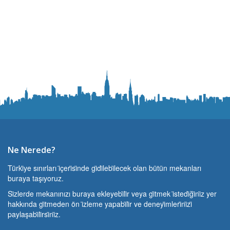
Ne Nerede?
Türki̇ye sınırları i̇çeri̇si̇nde gi̇di̇lebi̇lecek olan bütün mekanları
buraya taşıyoruz.
Si̇zlerde mekanınızı buraya ekleyebi̇li̇r veya gi̇tmek i̇stedi̇ği̇ni̇z yer
hakkında gi̇tmeden ön i̇zleme yapabi̇li̇r ve deneyi̇mleri̇ni̇zi̇
paylaşabi̇li̇rsi̇ni̇z.