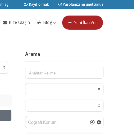
m aç
Kayıt olmak
Parolanızı mı unuttunuz
Bize Ulaşın
Blog
Yeni İlan Ver
Arama