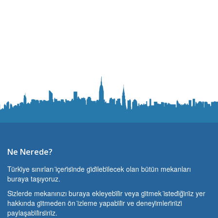
Ne Nerede?
Türki̇ye sınırları i̇çeri̇si̇nde gi̇di̇lebi̇lecek olan bütün mekanları
buraya taşıyoruz.
Si̇zlerde mekanınızı buraya ekleyebi̇li̇r veya gi̇tmek i̇stedi̇ği̇ni̇z yer
hakkında gi̇tmeden ön i̇zleme yapabi̇li̇r ve deneyi̇mleri̇ni̇zi̇
paylaşabi̇li̇rsi̇ni̇z.