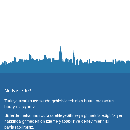
Ne Nerede?
Türki̇ye sınırları i̇çeri̇si̇nde gi̇di̇lebi̇lecek olan bütün mekanları
buraya taşıyoruz.
Si̇zlerde mekanınızı buraya ekleyebi̇li̇r veya gi̇tmek i̇stedi̇ği̇ni̇z yer
hakkında gi̇tmeden ön i̇zleme yapabi̇li̇r ve deneyi̇mleri̇ni̇zi̇
paylaşabi̇li̇rsi̇ni̇z.