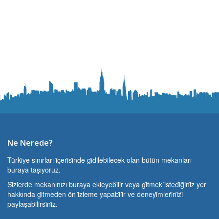
Ne Nerede?
Türki̇ye sınırları i̇çeri̇si̇nde gi̇di̇lebi̇lecek olan bütün mekanları
buraya taşıyoruz.
Si̇zlerde mekanınızı buraya ekleyebi̇li̇r veya gi̇tmek i̇stedi̇ği̇ni̇z yer
hakkında gi̇tmeden ön i̇zleme yapabi̇li̇r ve deneyi̇mleri̇ni̇zi̇
paylaşabi̇li̇rsi̇ni̇z.