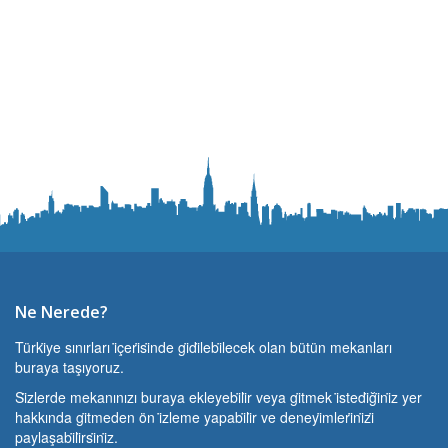
Ne Nerede?
Türki̇ye sınırları i̇çeri̇si̇nde gi̇di̇lebi̇lecek olan bütün mekanları
buraya taşıyoruz.
Si̇zlerde mekanınızı buraya ekleyebi̇li̇r veya gi̇tmek i̇stedi̇ği̇ni̇z yer
hakkında gi̇tmeden ön i̇zleme yapabi̇li̇r ve deneyi̇mleri̇ni̇zi̇
paylaşabi̇li̇rsi̇ni̇z.