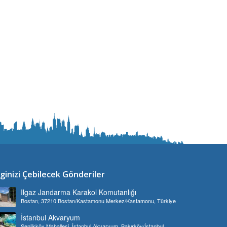
lginizi Çebilecek Gönderiler
Ilgaz Jandarma Karakol Komutanlığı
Bostan, 37210 Bostan/Kastamonu Merkez/Kastamonu, Türkiye
İstanbul Akvaryum
Şenlikköy Mahallesi, İstanbul Akvaryum, Bakırköy/İstanbul,