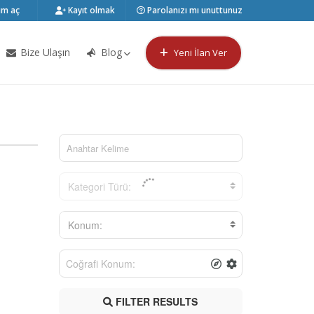
m aç
Kayıt olmak
Parolanızı mı unuttunuz
Bize Ulaşın
Blog
Yeni İlan Ver
Kategori Türü:
Konum:
FILTER RESULTS