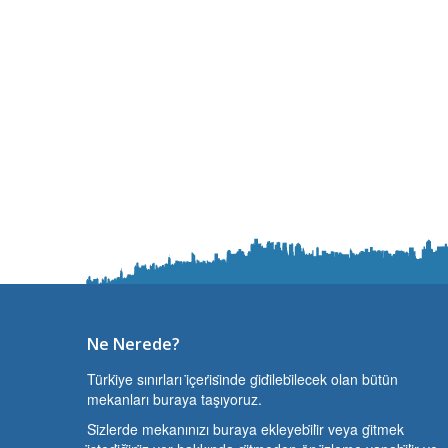
Ne Nerede?
Türki̇ye sınırları i̇çeri̇si̇nde gi̇di̇lebi̇lecek olan bütün
mekanları buraya taşıyoruz.
Si̇zlerde mekanınızı buraya ekleyebi̇li̇r veya gi̇tmek