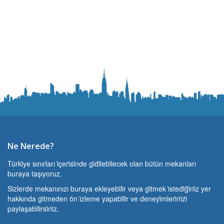
Ne Nerede?
Türki̇ye sınırları i̇çeri̇si̇nde gi̇di̇lebi̇lecek olan bütün mekanları
buraya taşıyoruz.
Si̇zlerde mekanınızı buraya ekleyebi̇li̇r veya gi̇tmek i̇stedi̇ği̇ni̇z yer
hakkında gi̇tmeden ön i̇zleme yapabi̇li̇r ve deneyi̇mleri̇ni̇zi̇
paylaşabi̇li̇rsi̇ni̇z.