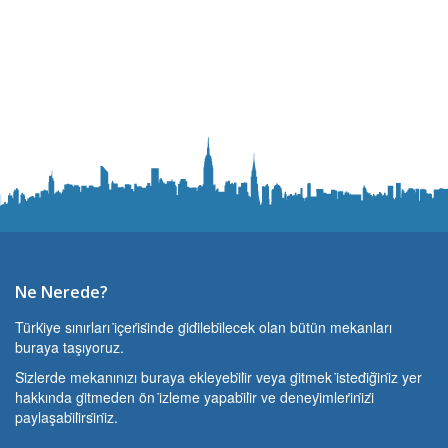
Ne Nerede?
Türki̇ye sınırları i̇çeri̇si̇nde gi̇di̇lebi̇lecek olan bütün mekanları
buraya taşıyoruz.
Si̇zlerde mekanınızı buraya ekleyebi̇li̇r veya gi̇tmek i̇stedi̇ği̇ni̇z yer
hakkında gi̇tmeden ön i̇zleme yapabi̇li̇r ve deneyi̇mleri̇ni̇zi̇
paylaşabi̇li̇rsi̇ni̇z.