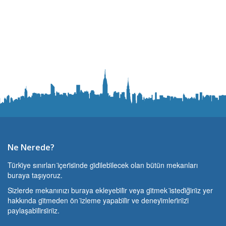
Ne Nerede?
Türki̇ye sınırları i̇çeri̇si̇nde gi̇di̇lebi̇lecek olan bütün mekanları
buraya taşıyoruz.
Si̇zlerde mekanınızı buraya ekleyebi̇li̇r veya gi̇tmek i̇stedi̇ği̇ni̇z yer
hakkında gi̇tmeden ön i̇zleme yapabi̇li̇r ve deneyi̇mleri̇ni̇zi̇
paylaşabi̇li̇rsi̇ni̇z.