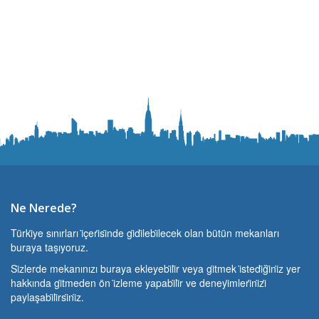
Ne Nerede?
Türki̇ye sınırları i̇çeri̇si̇nde gi̇di̇lebi̇lecek olan bütün mekanları
buraya taşıyoruz.
Si̇zlerde mekanınızı buraya ekleyebi̇li̇r veya gi̇tmek i̇stedi̇ği̇ni̇z yer
hakkında gi̇tmeden ön i̇zleme yapabi̇li̇r ve deneyi̇mleri̇ni̇zi̇
paylaşabi̇li̇rsi̇ni̇z.