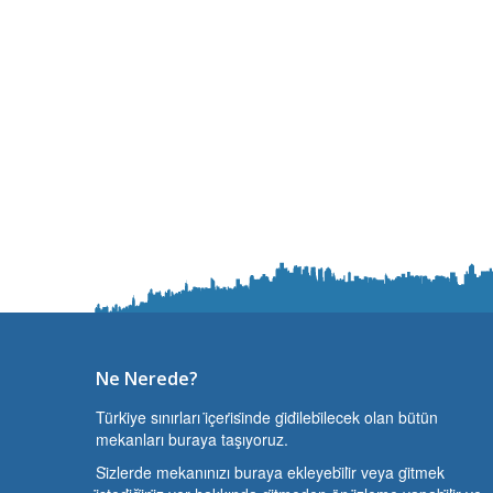
Ne Nerede?
Türki̇ye sınırları i̇çeri̇si̇nde gi̇di̇lebi̇lecek olan bütün
mekanları buraya taşıyoruz.
Si̇zlerde mekanınızı buraya ekleyebi̇li̇r veya gi̇tmek