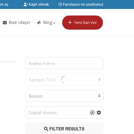
m aç
Kayıt olmak
Parolanızı mı unuttunuz
Bize Ulaşın
Blog
Yeni İlan Ver
Kategori Türü:
Konum:
FILTER RESULTS