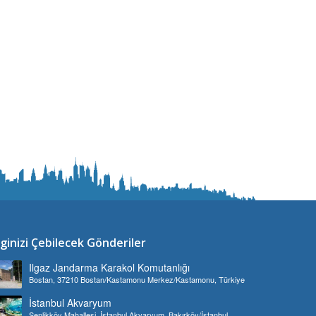
lginizi Çebilecek Gönderiler
Ilgaz Jandarma Karakol Komutanlığı
Bostan, 37210 Bostan/Kastamonu Merkez/Kastamonu, Türkiye
İstanbul Akvaryum
Şenlikköy Mahallesi, İstanbul Akvaryum, Bakırköy/İstanbul,