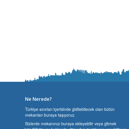
Ne Nerede?
Türki̇ye sınırları i̇çeri̇si̇nde gi̇di̇lebi̇lecek olan bütün
mekanları buraya taşıyoruz.
Si̇zlerde mekanınızı buraya ekleyebi̇li̇r veya gi̇tmek