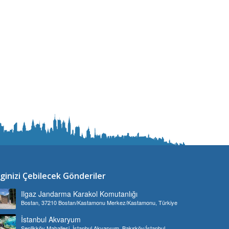
lginizi Çebilecek Gönderiler
Ilgaz Jandarma Karakol Komutanlığı
Bostan, 37210 Bostan/Kastamonu Merkez/Kastamonu, Türkiye
İstanbul Akvaryum
Şenlikköy Mahallesi, İstanbul Akvaryum, Bakırköy/İstanbul,