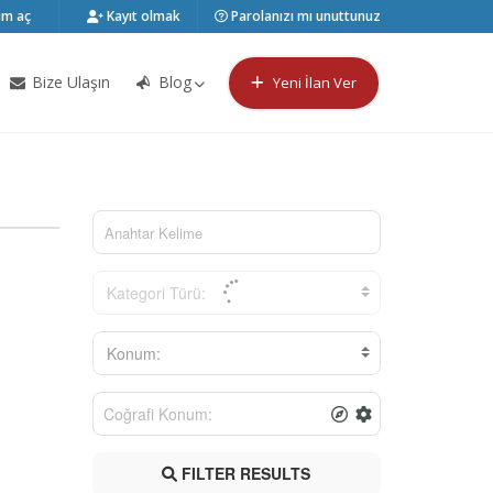
m aç
Kayıt olmak
Parolanızı mı unuttunuz
Bize Ulaşın
Blog
Yeni İlan Ver
Kategori Türü:
Konum:
FILTER RESULTS