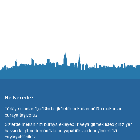
Ne Nerede?
Türki̇ye sınırları i̇çeri̇si̇nde gi̇di̇lebi̇lecek olan bütün mekanları
buraya taşıyoruz.
Si̇zlerde mekanınızı buraya ekleyebi̇li̇r veya gi̇tmek i̇stedi̇ği̇ni̇z yer
hakkında gi̇tmeden ön i̇zleme yapabi̇li̇r ve deneyi̇mleri̇ni̇zi̇
paylaşabi̇li̇rsi̇ni̇z.