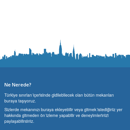
Ne Nerede?
Türki̇ye sınırları i̇çeri̇si̇nde gi̇di̇lebi̇lecek olan bütün mekanları
buraya taşıyoruz.
Si̇zlerde mekanınızı buraya ekleyebi̇li̇r veya gi̇tmek i̇stedi̇ği̇ni̇z yer
hakkında gi̇tmeden ön i̇zleme yapabi̇li̇r ve deneyi̇mleri̇ni̇zi̇
paylaşabi̇li̇rsi̇ni̇z.