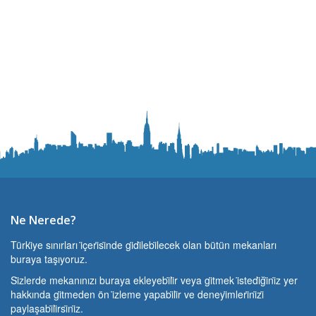
Ne Nerede?
Türki̇ye sınırları i̇çeri̇si̇nde gi̇di̇lebi̇lecek olan bütün mekanları
buraya taşıyoruz.
Si̇zlerde mekanınızı buraya ekleyebi̇li̇r veya gi̇tmek i̇stedi̇ği̇ni̇z yer
hakkında gi̇tmeden ön i̇zleme yapabi̇li̇r ve deneyi̇mleri̇ni̇zi̇
paylaşabi̇li̇rsi̇ni̇z.