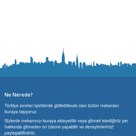
Ne Nerede?
Türki̇ye sınırları i̇çeri̇si̇nde gi̇di̇lebi̇lecek olan bütün mekanları
buraya taşıyoruz.
Si̇zlerde mekanınızı buraya ekleyebi̇li̇r veya gi̇tmek i̇stedi̇ği̇ni̇z yer
hakkında gi̇tmeden ön i̇zleme yapabi̇li̇r ve deneyi̇mleri̇ni̇zi̇
paylaşabi̇li̇rsi̇ni̇z.