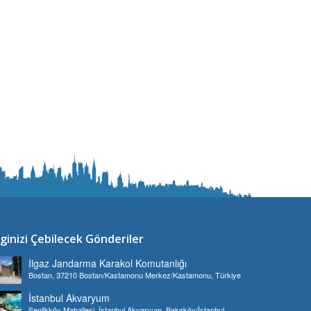
lginizi Çebilecek Gönderiler
Ilgaz Jandarma Karakol Komutanlığı
Bostan, 37210 Bostan/Kastamonu Merkez/Kastamonu, Türkiye
İstanbul Akvaryum
Şenlikköy Mahallesi, İstanbul Akvaryum, Bakırköy/İstanbul,