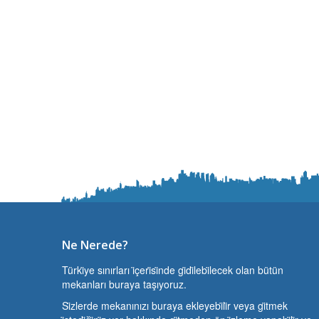
Ne Nerede?
Türki̇ye sınırları i̇çeri̇si̇nde gi̇di̇lebi̇lecek olan bütün
mekanları buraya taşıyoruz.
Si̇zlerde mekanınızı buraya ekleyebi̇li̇r veya gi̇tmek