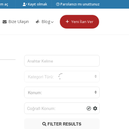
m aç
Kayıt olmak
Parolanızı mı unuttunuz
Bize Ulaşın
Blog
Yeni İlan Ver
Kategori Türü:
Konum:
FILTER RESULTS