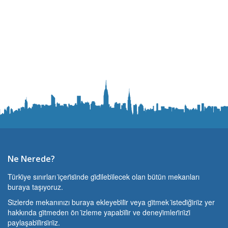
Ne Nerede?
Türki̇ye sınırları i̇çeri̇si̇nde gi̇di̇lebi̇lecek olan bütün mekanları
buraya taşıyoruz.
Si̇zlerde mekanınızı buraya ekleyebi̇li̇r veya gi̇tmek i̇stedi̇ği̇ni̇z yer
hakkında gi̇tmeden ön i̇zleme yapabi̇li̇r ve deneyi̇mleri̇ni̇zi̇
paylaşabi̇li̇rsi̇ni̇z.