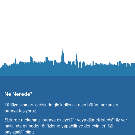
Ne Nerede?
Türki̇ye sınırları i̇çeri̇si̇nde gi̇di̇lebi̇lecek olan bütün mekanları
buraya taşıyoruz.
Si̇zlerde mekanınızı buraya ekleyebi̇li̇r veya gi̇tmek i̇stedi̇ği̇ni̇z yer
hakkında gi̇tmeden ön i̇zleme yapabi̇li̇r ve deneyi̇mleri̇ni̇zi̇
paylaşabi̇li̇rsi̇ni̇z.