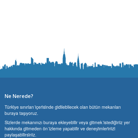
Ne Nerede?
Türki̇ye sınırları i̇çeri̇si̇nde gi̇di̇lebi̇lecek olan bütün mekanları
buraya taşıyoruz.
Si̇zlerde mekanınızı buraya ekleyebi̇li̇r veya gi̇tmek i̇stedi̇ği̇ni̇z yer
hakkında gi̇tmeden ön i̇zleme yapabi̇li̇r ve deneyi̇mleri̇ni̇zi̇
paylaşabi̇li̇rsi̇ni̇z.